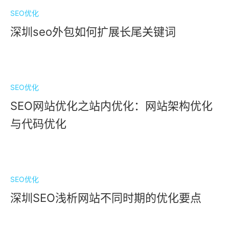
联
系
电
话
1
3
5
1
0
7
9
0
7
2
8
（
微
信
同
号
公
司
地
址
：
深
圳
市
龙
华
区
东
环
一
路
油
松
科
技
大
厦
A
1
1
0
6
-
1
1
0
Google推广营销
SEO优化
如
果
您
有
合
作
的
意
愿
，
立
即
联
系
我
们
。
让
我
们
探
讨
更
多
的
可
能
深圳seo外包如何扩展长尾关键词
网站SEO & SEM
出海独立站
个性定制网站
网站托管&代运营
SEO优化
。
SEO网站优化之站内优化：网站架构优化
7
域名 & 云服务
与代码优化
半定制网站
精彩案例
百度爱采购
关于我们
分享经验
SEO优化
深圳SEO浅析网站不同时期的优化要点