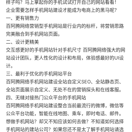
联
系
电
话
1
3
5
1
0
7
9
0
7
2
8
（
微
信
同
号
公
司
地
址
：
深
圳
市
龙
华
东
环
一
路
油
松
科
技
大
厦
A
1
1
0
6
-
1
1
0
个性定制网站
网站SEO & SEM
精彩案例
如
果
您
有
合
作
的
意
愿
，
立
即
联
系
我
们
。
让
我
们
探
讨
更
多
的
可
能
网站托管&代运营
关于我们
样子吗？马上拿起你的手机试试打开自己的网站看看！
分享经验
区
7
企业需要怎样手机
网站建设
才能成为电商上的黑马呢？
。
域名 & 云服务
联系我们
一、更有销售力
百阿腾网络
营销型手机网站是行业内的标杆，将营销思路
半定制网站
）
完美融合到手机网站页面。
百度爱采购
二、设计更精美
交互感更好的手机网站针对手机尺寸
百阿腾网络
强大的
网
站设计
团队，更人性化的设计和布局，体验感最好的UI设
计。
三、最利于优化的手机网站平台
百阿腾网络手机
网站建设
全站自定义SEO、全站静态页、
全站页面展示自定义、无处不在的营销探头和在线客服。
四、无缝对接热门公众平台的手机网站
百阿腾网络
手机
网站建设
整合当前最流行的微博，微信等
公众平台功能，智能在线地图、乘车，即时电话、邮件。
想做手机网站？却又不知应该如何去做？不知道如何选择
手机网站的建站公司？如果您还不是太了解手机网站请选