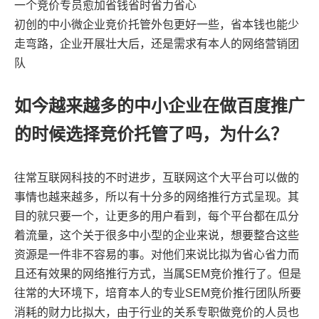
Google推广营销
联
系
电
话
1
3
5
1
0
7
9
0
7
2
8
（
微
信
同
号
公
司
地
址
：
深
圳
市
龙
华
区
东
环
一
路
油
松
科
技
大
厦
A
1
1
0
6
-
1
1
0
出海独立站
个性定制网站
如
果
您
有
合
作
的
意
愿
，
立
即
联
系
我
们
。
让
我
们
探
讨
更
多
的
可
能
网站SEO & SEM
一个竞价专员愈加省钱省时省力省心
网站托管&代运营
初创的中小微企业竞价托管外包更好一些，省本钱也能少
精彩案例
走弯路，企业开展壮大后，还是需求有本人的
网络营销
团
7
。
关于我们
队
域名 & 云服务
分享经验
联系我们
半定制网站
如今越来越多的中小企业在做百度推广
百度爱采购
的时候选择竞价托管了吗，为什么？
）
往常互联网科技的不时进步，互联网这个大平台可以做的
事情也越来越多，所以有十分多的网络推行方式呈现。其
目的就只要一个，让更多的用户看到，每个平台都在瓜分
着流量，这个关于很多中小型的企业来说，想要整合这些
资源是一件非不容易的事。对他们来说比拟为省心省力而
且还有效果的网络推行方式，当属SEM竞价推行了。但是
往常的大环境下，培育本人的专业SEM竞价推行团队所要
消耗的财力比拟大，由于行业的关系专职做竞价的人员也