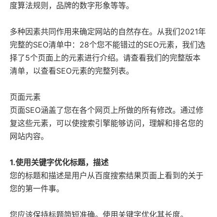
联
系
电
话
1
3
5
1
0
7
9
0
7
2
8
（
微
信
同
号
度算法规则，品牌的数字形象等等。
公
司
地
址
：
深
圳
市
龙
华
区
东
环
一
路
油
松
科
技
大
厦
A
1
1
0
6
-
1
1
0
Google推广营销
如
果
您
有
合
作
的
意
愿
，
立
即
联
系
我
们
。
让
我
们
探
讨
更
多
的
可
能
多种因素共同作用来确定网站的自然存在。从我们2021年
完整的SEO清单中：28个您不能错过的SEO元素，我们选
择了5个页面上的元素进行介绍。请查看我们的完整版本
网站SEO & SEM
个性定制网站
出海独立站
清单，以查看SEO元素的完整列表。
网站托管&代运营
。
页面元素
7
页面SEO涵盖了您在各个网页上所做的所有修改。通过修
域名 & 云服务
复这些元素，可以使搜索引擎能够访问，理解和排名您的
网站内容。
半定制网站
精彩案例
百度爱采购
1.使用关键字优化标题，描述
关于我们
您的标题和描述是用户从百度搜索结果页面上看到的关于
分享经验
您的第一件事。
您应该保持标题简短准确。使用关键字优化其长度。