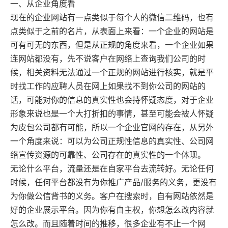
联
系
电
话
1
3
5
1
0
7
9
0
7
2
8
（
微
信
同
号
Google推广营销
公
司
地
址
：
深
圳
市
龙
华
区
东
环
一
路
油
松
科
技
大
厦
A
1
1
0
6
-
1
1
0
一、从企业角度看
现在的
企业网站
有一点类似于每个人的微信二维码，也有
如
果
您
有
合
作
的
意
愿
，
立
即
联
系
我
们
。
让
我
们
探
讨
更
多
的
可
能
点类似于之前的名片，从表面上来看：一个企业的网站是
可有可无的东西，但是从正规的角度来看，一个企业如果
网站SEO & SEM
出海独立站
个性定制网站
连网站都没有，先不说客户在网络上查询我们公司的时
网站托管&代运营
候，相关资料无法通过一个正规的网站进行核实，就是平
。
时找工作的应聘人员在网上如果找不到你公司的网站的
7
域名 & 云服务
话，可能对你的信息的真实性也会持怀疑态度，对于企业
形象来说也是一个大打折扣的事情，甚至可能会被人怀疑
精彩案例
为皮包公司都有可能，所以一个企业官网的存在，从另外
半定制网站
关于我们
一个角度来说：可以为公司正规性信息的真实性、公司网
百度爱采购
分享经验
络宣传资源的可靠性、公司存在的真实性的一个体现。
联系我们
无论什么平台，流量还是在自家平台去流转好。无论任何
时候，任何平台都没有为你推广产品/服务的义务，更没有
）
为你做公信背书的义务。客户在搜索时，自有网站依然是
好的企业展示平台。因为你有自主权，你想怎么改内容就
怎么改。而且随着时间的推移，很多企业有不止一个网