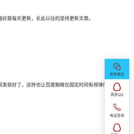
出海独立站
个性定制网站
网站SEO & SEM
网站托管&代运营
域名 & 云服务
半定制网站
百度爱采购
商务微信
商务QQ
电话咨询