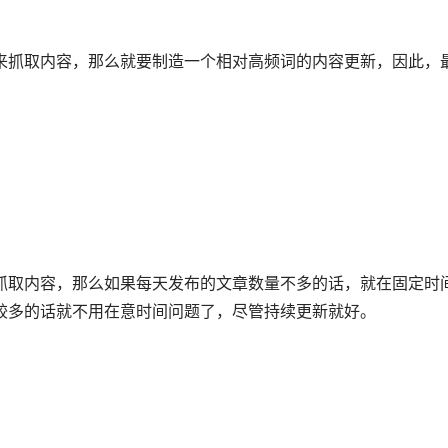
如果您有合作的意愿，立即联系我们。让我们探讨更多的可能。
公司地址：深圳市龙华区东环一路油松科技大厦A1106-1107
联系电话 13510790728（微信同号）
多的话就不用在意时间问题了，尽管持续更新就好。
