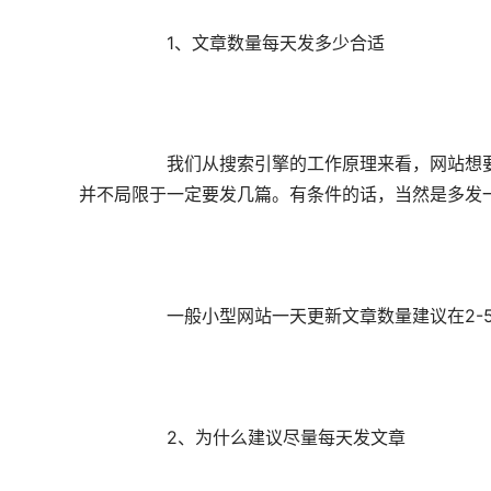
		1、文章数量每天发多少合适

		我们从搜索引擎的工作原理来看，网站想要排名好必然需要收录也好，收录好意味着需要有越多的原创内容。所以，理论上讲，每天发文章的数量是越多越好，
并不局限于一定要发几篇。有条件的话，当然是多发一
		一般小型网站一天更新文章数量建议在2-5篇，大型网站的话更新数量自然是多多益善了。

		2、为什么建议尽量每天发文章
