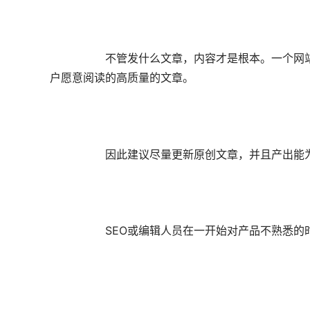
		不管发什么文章，内容才是根本。一个网站发的文章少但都是原创高质量抵得过发的多的低质量网站，如果每天更新一百篇复制粘贴的文章比不上用心写一篇用
户愿意阅读的高质量的文章。

		因此建议尽量更新原创文章，并且产出能为用户提供价值的内容，这样用户到访网站看到内容的访问时间也长一些，更加利于排名优化和流量转化。

		SEO或编辑人员在一开始对产品不熟悉的时候也可以采用伪原创形式，数量可以多发一些。
