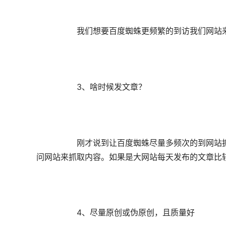
		我们想要百度蜘蛛更频繁的到访我们网站来抓取内容，那么就要制造一个相对高频词的内容更新，因此，最好是每天更新，长此以往的坚持更新文章。

		3、啥时候发文章？

		刚才说到让百度蜘蛛尽量多频次的到网站抓取内容，那么如果每天发布的文章数量不多的话，就在固定时间发就好了，这样也让百度蜘蛛在固定时间有规律的访
问网站来抓取内容。如果是大网站每天发布的文章比较
		4、尽量原创或伪原创，且质量好
