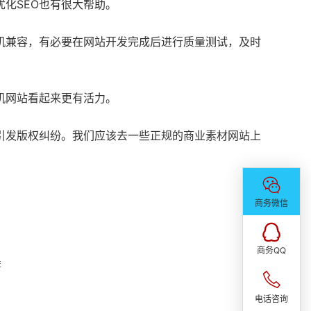
化SEO也有很大帮助。
机兼容，有必要在网站开发完成后进行质量测试，及时
Google推广营销
机网站看起来更有活力。
出海独立站
个性定制网站
引发版权纠纷。我们应该去一些正规的商业素材网站上
网站SEO & SEM
网站托管&代运营
域名 & 云服务
商务微信
半定制网站
百度爱采购
商务QQ
性
电话咨询