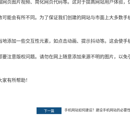
缩网页图片视频、简化网页代码等。这对于提高网站用户体验，优
数可能会有所不同。为了保证我们创建的网站与市面上大多数手
当地添加一些交互性元素，如点击动画、提示抖动等。这会使手
都要注意版权问题。请勿在网上随意添加来源不明的图片，以免
公司地址：深圳市龙华区东环一路油松科技大厦A1106-1107
联系电话 13510790728（微信同号）
如果您有合作的意愿，立即联系我们。让我们探讨更多的可能。
大家有所帮助！
手机网站如何建设？建设手机网站的必要
下一篇