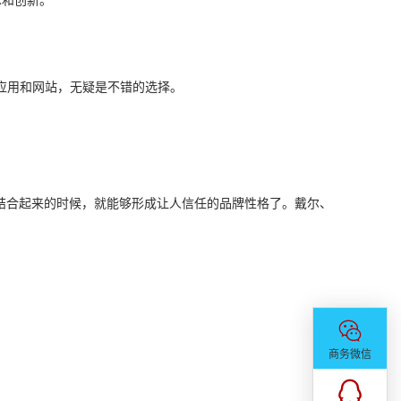
Google推广营销
术和创新。
出海独立站
个性定制网站
网站SEO & SEM
应用和网站，无疑是不错的选择。
网站托管&代运营
域名 & 云服务
半定制网站
结合起来的时候，就能够形成让人信任的品牌性格了。戴尔、
百度爱采购
商务微信