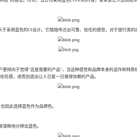
“科技”的感觉。所以，当公司采用蓝色LOGO的时候，常常会让人想到技
乐于采用蓝色的UI设计。它隐隐传达出可靠、信任的感觉，对于旅行类的
如果您有合作的意愿，立即联系我们。让我们探讨更多的可能。
公司地址：深圳市龙华区东环一路油松科技大厦A1106-1107
联系电话 13510790728（微信同号）
户更倾向于觉得“这是我要的产品”，当这种感觉和品牌本身的运作和特质
造品牌的信任感，进而创造出让人日复一日值得信赖的产品。
业也因此选择蓝色作为品牌色。
够清晰地分辨出蓝色。