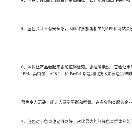
4、
蓝色所传递的情感相对更加抽象，它还能传递出“创新”和
5、
蓝色会让人有安全感，因此许多旅游相关的APP和网站会
6
、
蓝色让产品看起来更加值得信赖。更准确地说，它会让用
IBM、英特尔、AT&T、和 PayPal 都是利用技术来营
蓝色令人沉静，能让人感觉平衡和智慧。许多金融类服务企
7、
蓝色对于色盲也足够友好。占比最大的红绿色盲群体都能