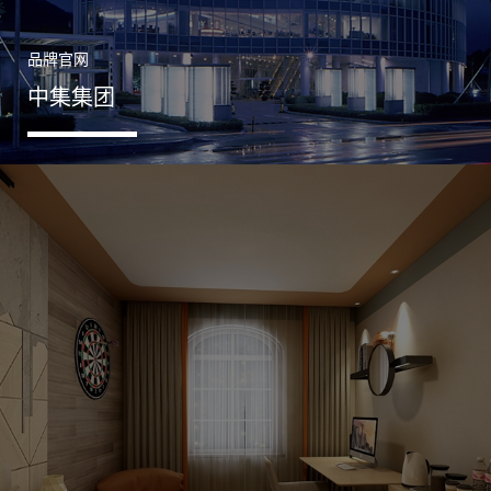
品牌官网
中集集团