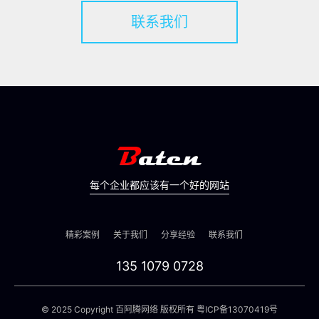
联系我们
每个企业都应该有一个好的网站
精彩案例
关于我们
分享经验
联系我们
135 1079 0728
© 2025 Copyright 百阿腾网络 版权所有
粤ICP备13070419号